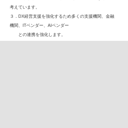
考えています。
３．DX経営支援を強化するため多くの支援機関、金融
機関、ITベンダー、AIベンダー
との連携を強化します。
以下の図が新しい体制です。
「変わる」のご支援
セミナー／研修メニュー
ITコーディネータとは
ブログ
会社案内
お問い合わせ