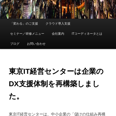
メ
「変わる」のご支援
クラウド導入支援
メ
イ
ン
セミナー／研修メニュー
会社案内
ITコーディネータとは
イ
メ
ニ
ブログ
お問い合わせ
ン
ュ
ー
コ
ン
東京IT経営センターは企業の
テ
DX支援体制を再構築しまし
ン
た。
ツ
へ
東京IT経営センターは、中小企業の「儲けの仕組み再構