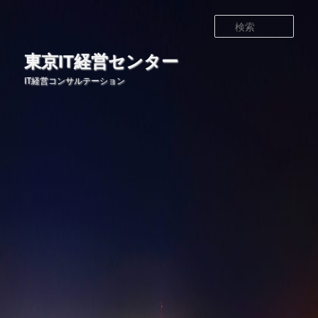
メ
イ
検
ン
索
コ
東京IT経営センター
ン
IT経営コンサルテーション
テ
ン
ツ
へ
移
動