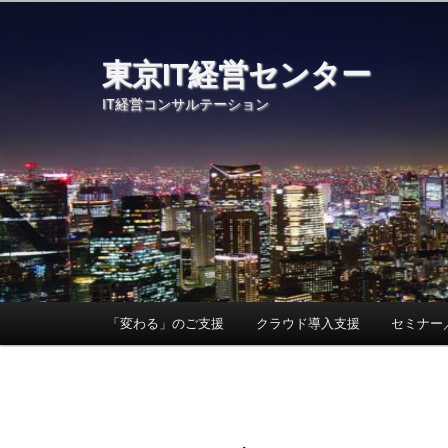
メ
イ
ン
東京IT経営センター
コ
IT経営コンサルテーション
ン
テ
ン
ツ
へ
移
動
メ
「変わる」のご支援
クラウド導入支援
セミナー
メ
イ
ン
イ
メ
ニ
ン
ュ