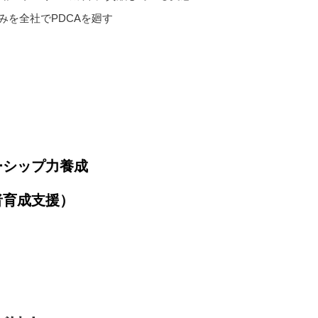
みを全社でPDCAを廻す
ーシップ力養成
者育成支援）