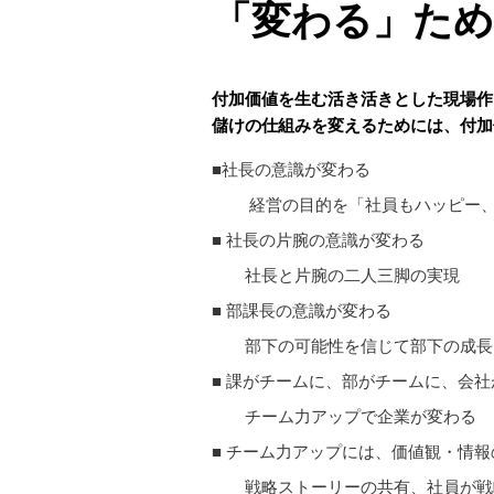
「変わる」ため
ー
コ
ン
付加価値を生む活き活きとした現場作
儲けの仕組みを変えるためには、付加
テ
■社長の意識が変わる
ン
経営の目的を「社員もハッピー、
■ 社長の片腕の意識が変わる
ツ
社長と片腕の二人三脚の実現
へ
■ 部課長の意識が変わる
部下の可能性を信じて部下の成長
移
■ 課がチームに、部がチームに、会
動
チーム力アップで企業が変わる
■ チーム力アップには、価値観・情
戦略ストーリーの共有、社員が戦略